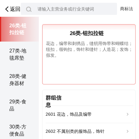
25类-服
装鞋帽
商标法
返回
26类-钮
扣拉链
26类-钮扣拉链
花边，编带和刺绣品，缝纫用饰带和蝴蝶结；
纽扣，领钩扣，饰针和缝针；人造花；发饰；
27类-地
假发。
毯席垫
28类-健
身器材
群组信
29类-食
息
品
2601 花边，饰品及编带
30类-方
2602 不属别类的服饰品，饰针
便食品