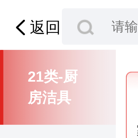
20类-家
具
返回
21类-厨
房洁具