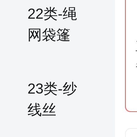
22类-绳
网袋篷
23类-纱
线丝