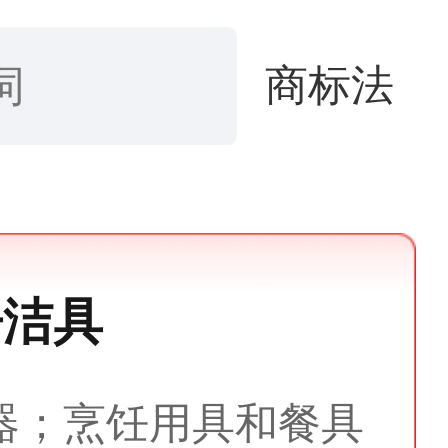
商标法
房洁具
器；烹饪用具和餐具