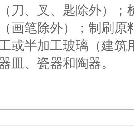
（刀、叉、匙除外）；
（画笔除外）；制刷原
工或半加工玻璃（建筑
器皿、瓷器和陶器。