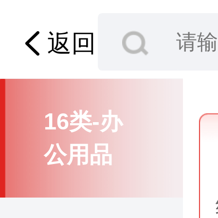
15类-乐
器
返回
16类-办
公用品