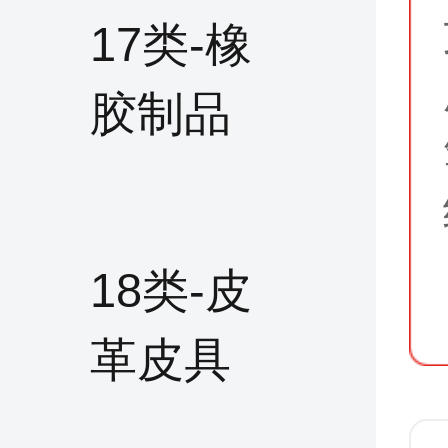
17类-橡
胶制品
18类-皮
革皮具