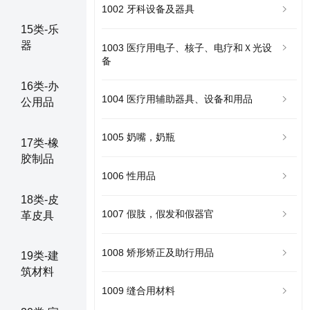
1002 牙科设备及器具
15类-乐
器
1003 医疗用电子、核子、电疗和Ｘ光设
备
16类-办
1004 医疗用辅助器具、设备和用品
公用品
1005 奶嘴，奶瓶
17类-橡
胶制品
1006 性用品
18类-皮
1007 假肢，假发和假器官
革皮具
1008 矫形矫正及助行用品
19类-建
筑材料
1009 缝合用材料