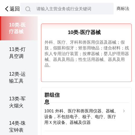
09类-科
学仪器
商标法
返回
10类-医
疗器械
10类-医疗器械
外科、医疗、牙科和兽医用仪器及器械；假
肢，假眼和假牙；矫形用物品；缝合材料；残
11类-灯
疾人专用治疗装置；按摩器械；婴儿护理用器
具空调
械、器具及用品；性生活用器械、器具及用
品。
12类-运
输工具
群组信
13类-军
息
火烟火
1001 外科、医疗和兽医用仪器、器械、
设备，不包括电子、核子、电疗、医疗
用Ｘ光设备、器械及仪器
14类-珠
宝钟表