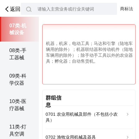
06类-五
金金属
商标法
返回
07类-机
械设备
机器，机床，电动工具；马达和引擎（陆地车
辆用的除外）；机器联结器和传动机件（陆地
08类-手
车辆用的除外）；除手动手工具以外的农业器
工器械
具；孵化器；自动售货机。
09类-科
学仪器
群组信
10类-医
息
疗器械
0701 农业用机械及部件（不包括小农
具）
11类-灯
具空调
0702 渔牧业用机械及器具