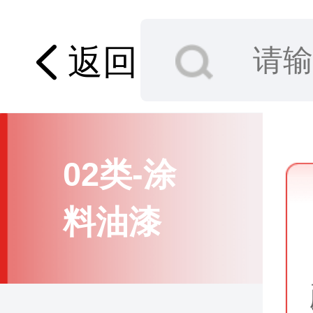
01类-化
学原料
返回
02类-涂
料油漆