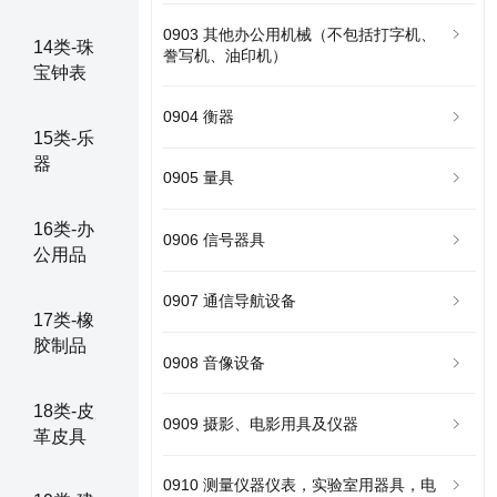
0903 其他办公用机械（不包括打字机、
14类-珠
誊写机、油印机）
宝钟表
0904 衡器
15类-乐
器
0905 量具
16类-办
0906 信号器具
公用品
0907 通信导航设备
17类-橡
胶制品
0908 音像设备
18类-皮
0909 摄影、电影用具及仪器
革皮具
0910 测量仪器仪表，实验室用器具，电