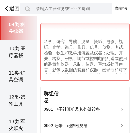
08类-手
工器械
商标法
返回
09类-科
学仪器
科学、研究、导航、测量、摄影、电影、视
听、光学、衡具、量具、信号、侦测、测试、
10类-医
检验、救生和教学用装置及仪器；处理、开
疗器械
关、转换、积累、调节或控制电的配送或使用
的装置和仪器；录制、传送、重放或处理声
音、影像或数据的装置和仪器；已录制和可下
11类-灯
载的媒体，计算机软件，录制和存储用空白的
具空调
数字或模拟介质；投币启动设备用机械装置；
收银机，计算设备；计算机和计算机外围设
备；潜水服，潜水面罩，潜水用耳塞，潜水和
群组信
12类-运
游泳用鼻夹，潜水员手套，潜水呼吸器；灭火
息
设备。
输工具
0901 电子计算机及其外部设备
13类-军
0902 记录、记数检测器
火烟火